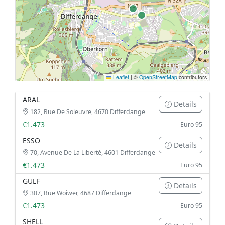
Leaflet
|
©
OpenStreetMap
contributors
ARAL
Details
182, Rue De Soleuvre, 4670 Differdange
€1.473
Euro 95
ESSO
Details
70, Avenue De La Liberté, 4601 Differdange
€1.473
Euro 95
GULF
Details
307, Rue Woiwer, 4687 Differdange
€1.473
Euro 95
SHELL