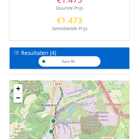
Duurste Prijs
€1.473
Gemiddelde Prijs
Resultaten (4)
Euro 95
+
Geen tankstations met locatiegegevens gevonden.
−
De kaart kan niet worden weergegeven zonder GPS coördinaten.