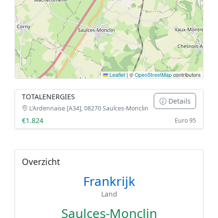
Leaflet
|
©
OpenStreetMap
contributors
TOTALENERGIES
Details
L'Ardennaise [A34], 08270 Saulces-Monclin
€1.824
Euro 95
Overzicht
Frankrijk
Land
Saulces-Monclin