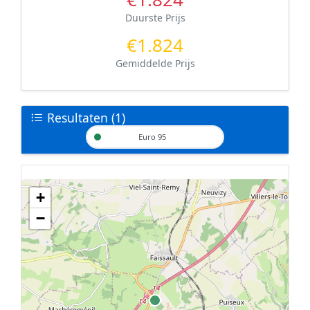
Duurste Prijs
€1.824
Gemiddelde Prijs
Resultaten (1)
Euro 95
+
Geen tankstations met locatiegegevens gevonden.
−
De kaart kan niet worden weergegeven zonder GPS coördinaten.