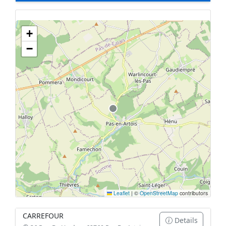
+
Geen tankstations met locatiegegevens gevonden.
−
De kaart kan niet worden weergegeven zonder GPS coördinaten.
Leaflet
|
©
OpenStreetMap
contributors
CARREFOUR
Details