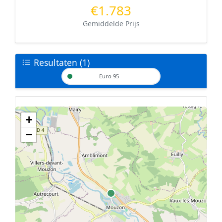
€1.783
Gemiddelde Prijs
Resultaten (1)
Euro 95
+
Geen tankstations met locatiegegevens gevonden.
−
De kaart kan niet worden weergegeven zonder GPS coördinaten.