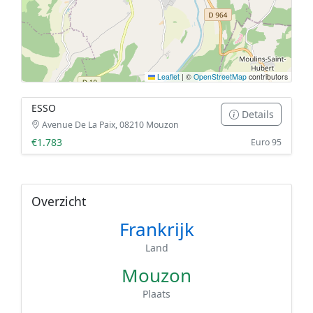
Leaflet
|
©
OpenStreetMap
contributors
ESSO
Details
Avenue De La Paix, 08210 Mouzon
€1.783
Euro 95
Overzicht
Frankrijk
Land
Mouzon
Plaats