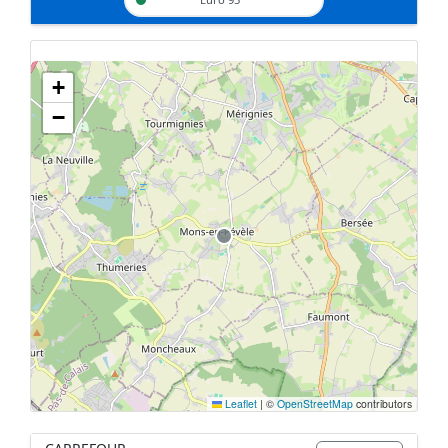
+
Geen tankstations met locatiegegevens gevonden.
−
De kaart kan niet worden weergegeven zonder GPS coördinaten.
Leaflet
|
©
OpenStreetMap
contributors