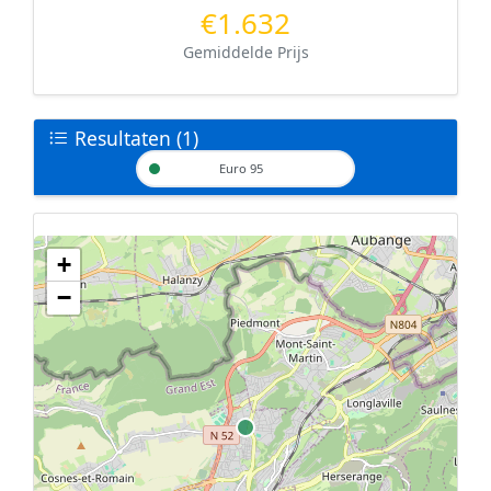
€1.632
Gemiddelde Prijs
Resultaten (1)
Euro 95
+
Geen tankstations met locatiegegevens gevonden.
−
De kaart kan niet worden weergegeven zonder GPS coördinaten.