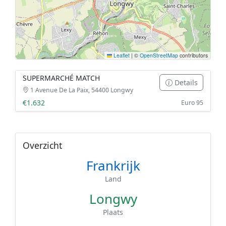
Leaflet
|
©
OpenStreetMap
contributors
SUPERMARCHÉ MATCH
Details
1 Avenue De La Paix, 54400 Longwy
€1.632
Euro 95
Overzicht
Frankrijk
Land
Longwy
Plaats