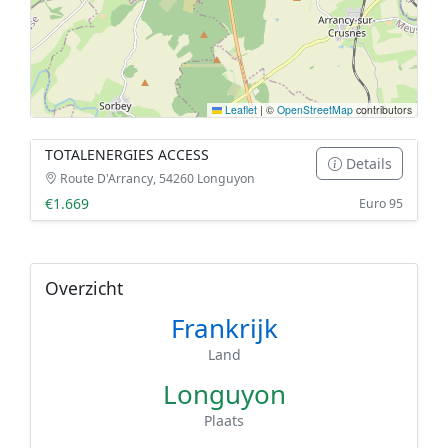
Leaflet
|
©
OpenStreetMap
contributors
TOTALENERGIES ACCESS
Details
Route D'Arrancy, 54260 Longuyon
€1.669
Euro 95
Overzicht
Frankrijk
Land
Longuyon
Plaats