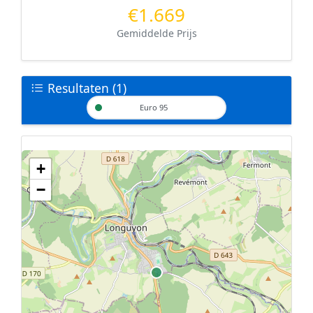
€1.669
Gemiddelde Prijs
Resultaten (1)
Euro 95
+
Geen tankstations met locatiegegevens gevonden.
−
De kaart kan niet worden weergegeven zonder GPS coördinaten.