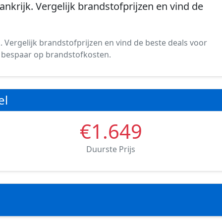
rankrijk. Vergelijk brandstofprijzen en vind de
k. Vergelijk brandstofprijzen en vind de beste deals voor
 en bespaar op brandstofkosten.
el
€1.649
Duurste Prijs