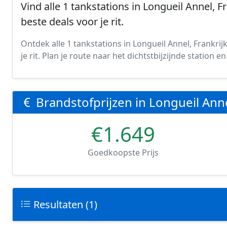
Vind alle 1 tankstations in Longueil Annel, F
beste deals voor je rit.
Ontdek alle 1 tankstations in Longueil Annel, Frankrij
je rit. Plan je route naar het dichtstbijzijnde station
Brandstofprijzen in Longueil Ann
€1.649
Goedkoopste Prijs
Resultaten (1)