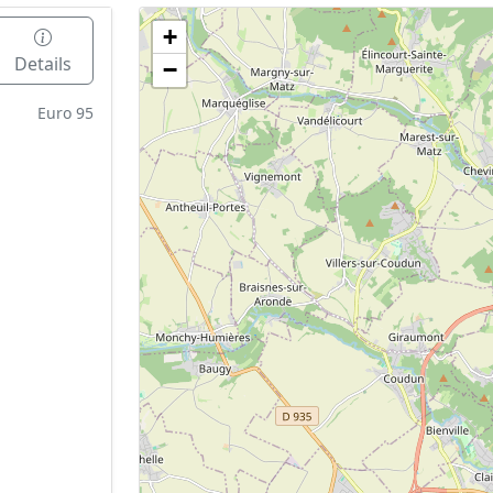
+
Geen tankstations met locatiegegevens gevonden
Details
−
De kaart kan niet worden weergegeven zonder GPS coördin
Euro 95