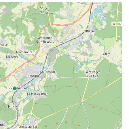
.
aten.