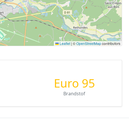
Leaflet
|
©
OpenStreetMap
contributors
Euro 95
Brandstof