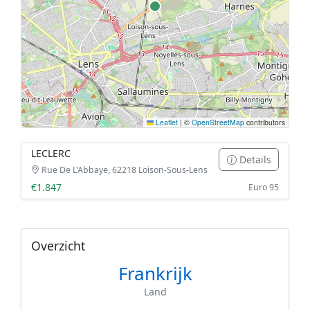
Leaflet
|
©
OpenStreetMap
contributors
LECLERC
Details
Rue De L'Abbaye, 62218 Loison-Sous-Lens
€1.847
Euro 95
Overzicht
Frankrijk
Land