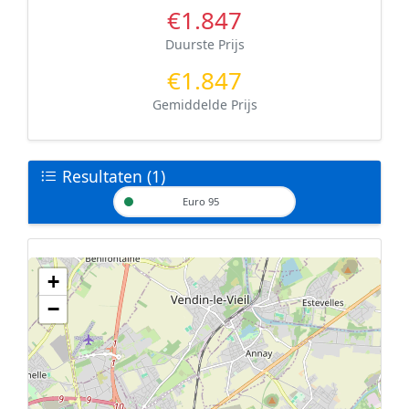
€1.847
Duurste Prijs
€1.847
Gemiddelde Prijs
Resultaten (1)
Euro 95
+
Geen tankstations met locatiegegevens gevonden.
−
De kaart kan niet worden weergegeven zonder GPS coördinaten.