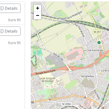
+
Details
Geen tankstations met locatiegegevens gevonden
−
De kaart kan niet worden weergegeven zonder GPS coördin
Euro 95
Details
Euro 95