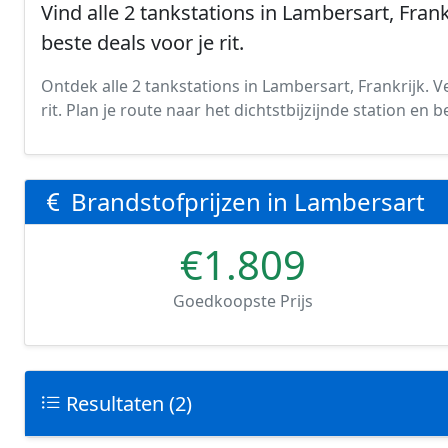
Vind alle 2 tankstations in Lambersart, Frank
beste deals voor je rit.
Ontdek alle 2 tankstations in Lambersart, Frankrijk. V
rit. Plan je route naar het dichtstbijzijnde station en
Brandstofprijzen in Lambersart
€1.809
Goedkoopste Prijs
Resultaten (2)