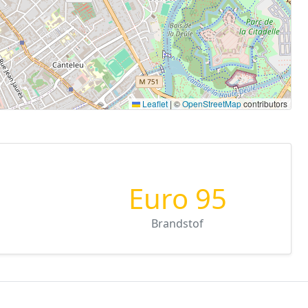
Leaflet
|
©
OpenStreetMap
contributors
Euro 95
Brandstof