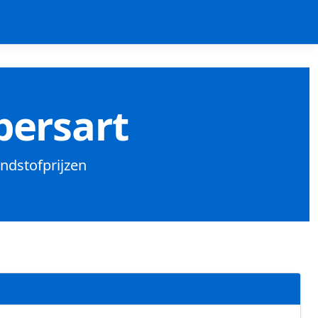
bersart
andstofprijzen