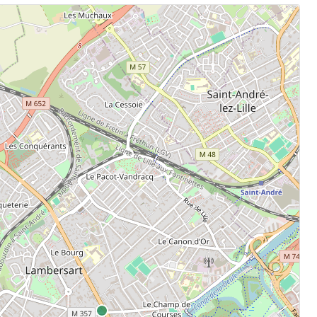
.
aten.