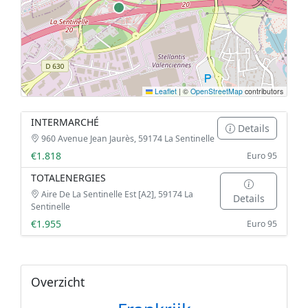
Leaflet
|
©
OpenStreetMap
contributors
INTERMARCHÉ
Details
960 Avenue Jean Jaurès, 59174 La Sentinelle
€1.818
Euro 95
TOTALENERGIES
Aire De La Sentinelle Est [A2], 59174 La
Details
Sentinelle
€1.955
Euro 95
Overzicht