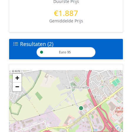
Duurste Prijs
€1.887
Gemiddelde Prijs
Resultaten (2)
Euro 95
+
Geen tankstations met locatiegegevens gevonden.
−
De kaart kan niet worden weergegeven zonder GPS coördinaten.