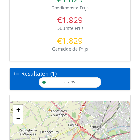
Goedkoopste Prijs
€1.829
Duurste Prijs
€1.829
Gemiddelde Prijs
Resultaten (1)
Euro 95
+
Geen tankstations met locatiegegevens gevonden.
−
De kaart kan niet worden weergegeven zonder GPS coördinaten.