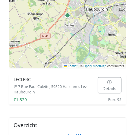
Leaflet
|
©
OpenStreetMap
contributors
LECLERC
7 Rue Paul Colette, 59320 Hallennes Lez
Details
Haubourdin
€1.829
Euro 95
Overzicht