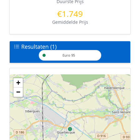
Duurste Prijs
€1.749
Gemiddelde Prijs
Resultaten (1)
Euro 95
+
Geen tankstations met locatiegegevens gevonden.
−
De kaart kan niet worden weergegeven zonder GPS coördinaten.