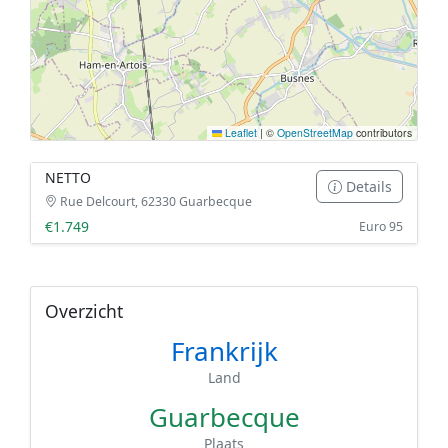
Leaflet
|
©
OpenStreetMap
contributors
NETTO
Details
Rue Delcourt, 62330 Guarbecque
€1.749
Euro 95
Overzicht
Frankrijk
Land
Guarbecque
Plaats