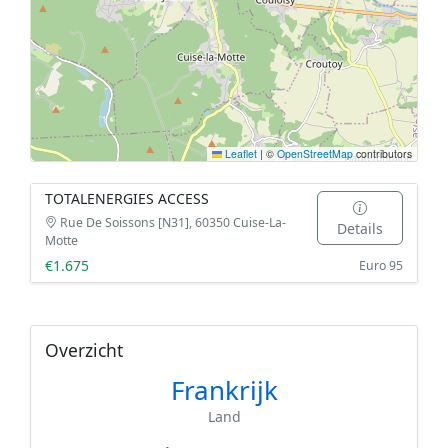
Leaflet
|
©
OpenStreetMap
contributors
TOTALENERGIES ACCESS
Rue De Soissons [N31], 60350 Cuise-La-
Details
Motte
€1.675
Euro 95
Overzicht
Frankrijk
Land