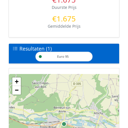
Duurste Prijs
€1.675
Gemiddelde Prijs
Resultaten (1)
Euro 95
+
Geen tankstations met locatiegegevens gevonden.
−
De kaart kan niet worden weergegeven zonder GPS coördinaten.