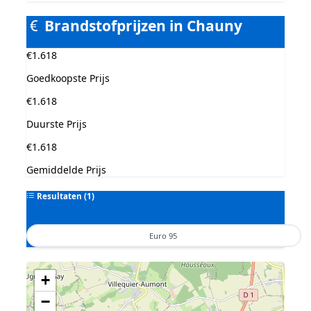
Brandstofprijzen in Chauny
€1.618
Goedkoopste Prijs
€1.618
Duurste Prijs
€1.618
Gemiddelde Prijs
Resultaten (1)
Euro 95
Geen tankstations met locatiegegevens gevonden.
+
De kaart kan niet worden weergegeven zonder GPS coördinaten.
−