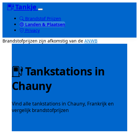
Tankje
Brandstof Prijzen
Landen & Plaatsen
Privacy
Brandstofprijzen zijn afkomstig van de
ANWB
Tankstations in
Chauny
Vind alle tankstations in Chauny, Frankrijk en
vergelijk brandstofprijzen