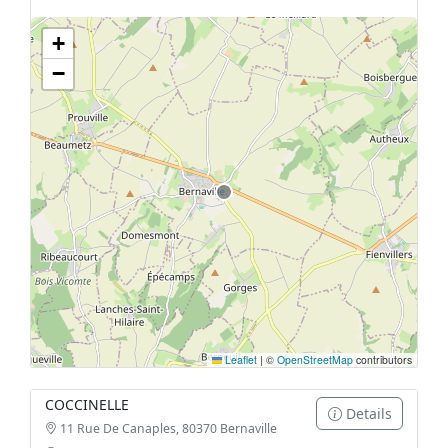
+
Geen tankstations met locatiegegevens gevonden.
−
De kaart kan niet worden weergegeven zonder GPS coördinaten.
Leaflet
|
©
OpenStreetMap
contributors
COCCINELLE
Details
11 Rue De Canaples, 80370 Bernaville