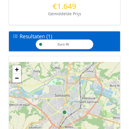
€1.649
Gemiddelde Prijs
Resultaten (1)
Euro 95
+
Geen tankstations met locatiegegevens gevonden.
−
De kaart kan niet worden weergegeven zonder GPS coördinaten.