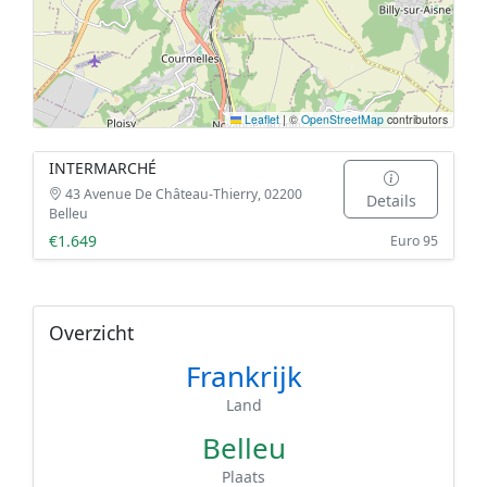
Leaflet
|
©
OpenStreetMap
contributors
INTERMARCHÉ
43 Avenue De Château-Thierry, 02200
Details
Belleu
€1.649
Euro 95
Overzicht
Frankrijk
Land
Belleu
Plaats