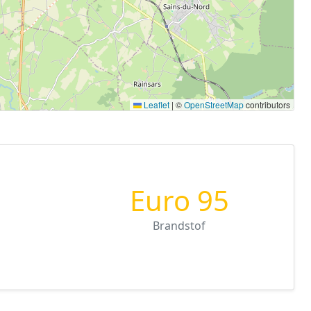
Leaflet
|
©
OpenStreetMap
contributors
Euro 95
Brandstof