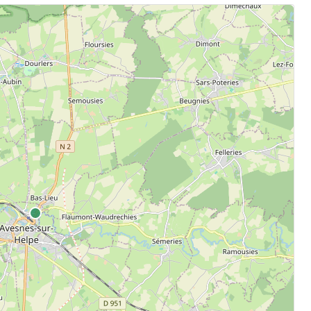
.
aten.