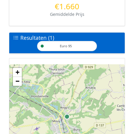
€1.660
Gemiddelde Prijs
Resultaten (1)
Euro 95
+
Geen tankstations met locatiegegevens gevonden.
−
De kaart kan niet worden weergegeven zonder GPS coördinaten.