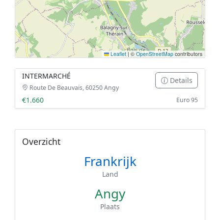
Leaflet
|
©
OpenStreetMap
contributors
INTERMARCHÉ
Details
Route De Beauvais, 60250 Angy
€1.660
Euro 95
Overzicht
Frankrijk
Land
Angy
Plaats