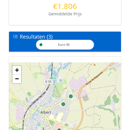
€1.806
Gemiddelde Prijs
Resultaten (3)
Euro 95
+
Geen tankstations met locatiegegevens gevonden.
−
De kaart kan niet worden weergegeven zonder GPS coördinaten.