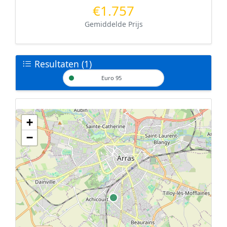
€1.757
Gemiddelde Prijs
Resultaten (1)
Euro 95
+
Geen tankstations met locatiegegevens gevonden.
−
De kaart kan niet worden weergegeven zonder GPS coördinaten.