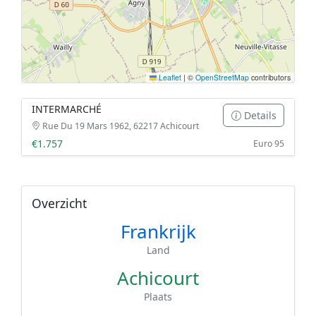
Leaflet
|
©
OpenStreetMap
contributors
INTERMARCHÉ
Details
Rue Du 19 Mars 1962, 62217 Achicourt
€1.757
Euro 95
Overzicht
Frankrijk
Land
Achicourt
Plaats