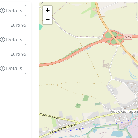
+
Details
Geen tankstations met locatiegegevens gevonden
−
De kaart kan niet worden weergegeven zonder GPS coördin
Euro 95
Details
Euro 95
Details