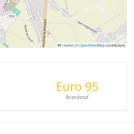
Leaflet
|
©
OpenStreetMap
contributors
Euro 95
Brandstof