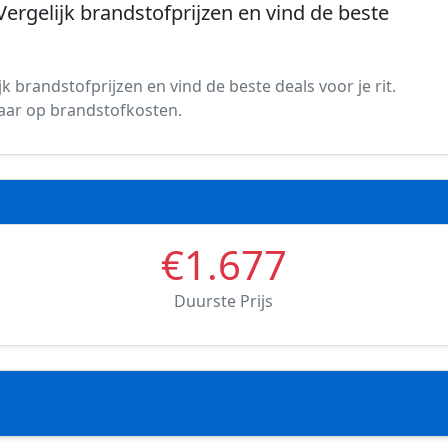
 Vergelijk brandstofprijzen en vind de beste
k brandstofprijzen en vind de beste deals voor je rit.
spaar op brandstofkosten.
€1.677
Duurste Prijs