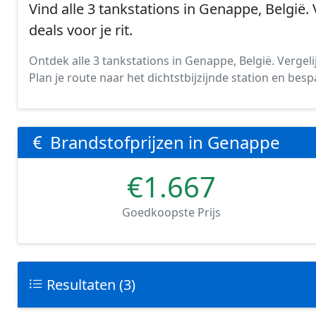
Vind alle 3 tankstations in Genappe, België.
deals voor je rit.
Ontdek alle 3 tankstations in Genappe, België. Vergelij
Plan je route naar het dichtstbijzijnde station en be
Brandstofprijzen in Genappe
€1.667
Goedkoopste Prijs
Resultaten (3)