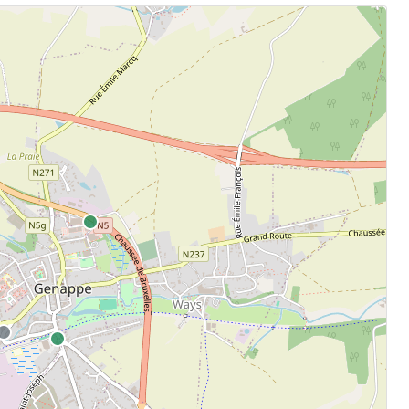
.
aten.