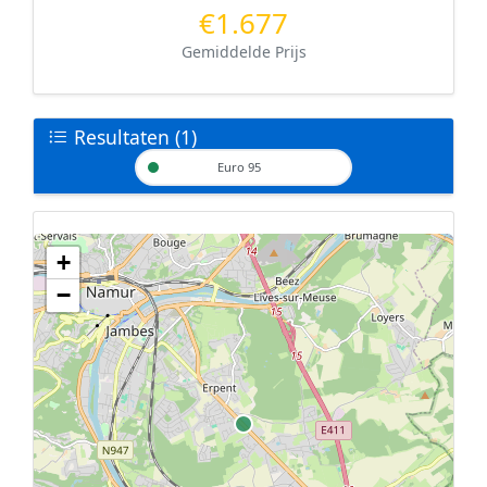
€1.677
Gemiddelde Prijs
Resultaten (1)
Euro 95
+
Geen tankstations met locatiegegevens gevonden.
−
De kaart kan niet worden weergegeven zonder GPS coördinaten.