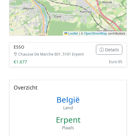
Leaflet
|
©
OpenStreetMap
contributors
ESSO
Details
Chausse De Marche 601, 5101 Erpent
€1.677
Euro 95
Overzicht
België
Land
Erpent
Plaats