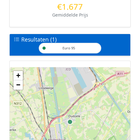
€1.677
Gemiddelde Prijs
Resultaten (1)
Euro 95
+
Geen tankstations met locatiegegevens gevonden.
−
De kaart kan niet worden weergegeven zonder GPS coördinaten.