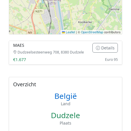
Leaflet
|
©
OpenStreetMap
contributors
MAES
Details
Dudzeelsesteenweg 708, 8380 Dudzele
€1.677
Euro 95
Overzicht
België
Land
Dudzele
Plaats