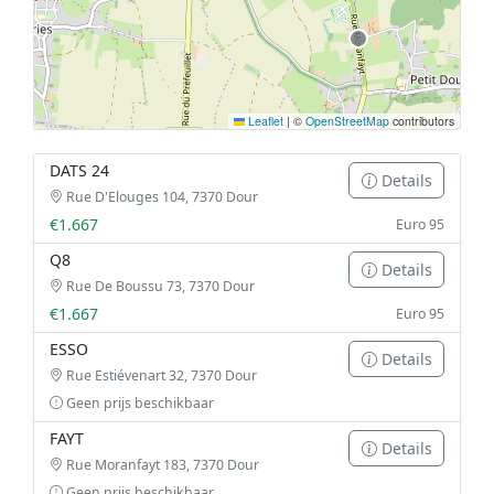
Leaflet
|
©
OpenStreetMap
contributors
DATS 24
Details
Rue D'Elouges 104, 7370 Dour
€1.667
Euro 95
Q8
Details
Rue De Boussu 73, 7370 Dour
€1.667
Euro 95
ESSO
Details
Rue Estiévenart 32, 7370 Dour
Geen prijs beschikbaar
FAYT
Details
Rue Moranfayt 183, 7370 Dour
Geen prijs beschikbaar