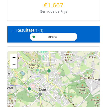
€1.667
Gemiddelde Prijs
Resultaten (4)
Euro 95
+
Geen tankstations met locatiegegevens gevonden.
−
De kaart kan niet worden weergegeven zonder GPS coördinaten.