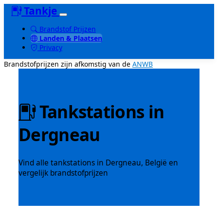
Tankje
Brandstof Prijzen
Landen & Plaatsen
Privacy
Brandstofprijzen zijn afkomstig van de
ANWB
Tankstations in
Dergneau
Vind alle tankstations in Dergneau, België en
vergelijk brandstofprijzen