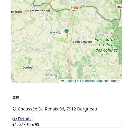
Leaflet
|
©
OpenStreetMap
contributors
ESSO
Chaussée De Renaix 96, 7912 Dergneau
Details
€1.677
Euro 95