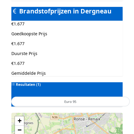
Brandstofprijzen in Dergneau
€1.677
Goedkoopste Prijs
€1.677
Duurste Prijs
€1.677
Gemiddelde Prijs
Resultaten (1)
Euro 95
Geen tankstations met locatiegegevens gevonden.
+
De kaart kan niet worden weergegeven zonder GPS coördinaten.
−