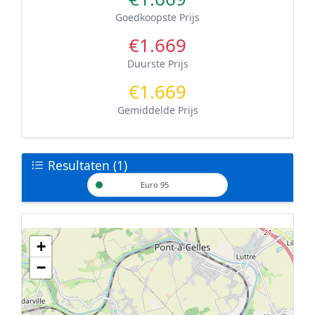
Goedkoopste Prijs
€1.669
Duurste Prijs
€1.669
Gemiddelde Prijs
Resultaten (1)
Euro 95
+
Geen tankstations met locatiegegevens gevonden.
−
De kaart kan niet worden weergegeven zonder GPS coördinaten.