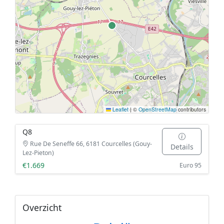
Leaflet
|
©
OpenStreetMap
contributors
Q8
Rue De Seneffe 66, 6181 Courcelles (Gouy-
Details
Lez-Pieton)
€1.669
Euro 95
Overzicht