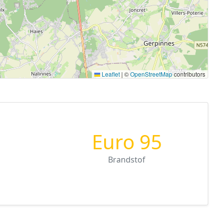
Leaflet
|
©
OpenStreetMap
contributors
Euro 95
Brandstof