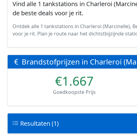
Vind alle 1 tankstations in Charleroi (Marcine
de beste deals voor je rit.
Ontdek alle 1 tankstations in Charleroi (Marcinelle), B
voor je rit. Plan je route naar het dichtstbijzijnde st
Brandstofprijzen in Charleroi (Mar
€1.667
Goedkoopste Prijs
Resultaten (1)