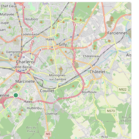
.
aten.