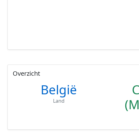
Overzicht
België
C
(M
Land