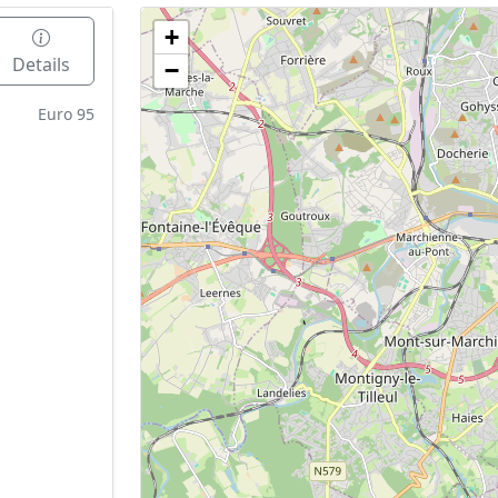
+
Geen tankstations met locatiegegevens gevonden
Details
−
De kaart kan niet worden weergegeven zonder GPS coördin
Euro 95