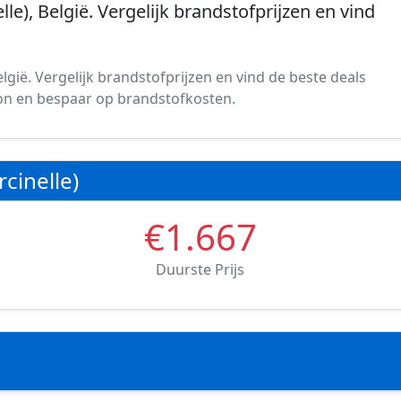
lle), België. Vergelijk brandstofprijzen en vind
elgië. Vergelijk brandstofprijzen en vind de beste deals
ation en bespaar op brandstofkosten.
cinelle)
€1.667
Duurste Prijs