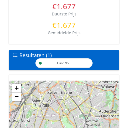
€1.677
Duurste Prijs
€1.677
Gemiddelde Prijs
Resultaten (1)
Euro 95
+
Geen tankstations met locatiegegevens gevonden.
−
De kaart kan niet worden weergegeven zonder GPS coördinaten.