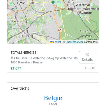
Leaflet
|
©
OpenStreetMap
contributors
TOTALENERGIES
Chaussée De Waterloo - Stwg Op Waterloo 886,
Details
1000 Bruxelles / Brussel
€1.677
Euro 95
Overzicht
België
Land