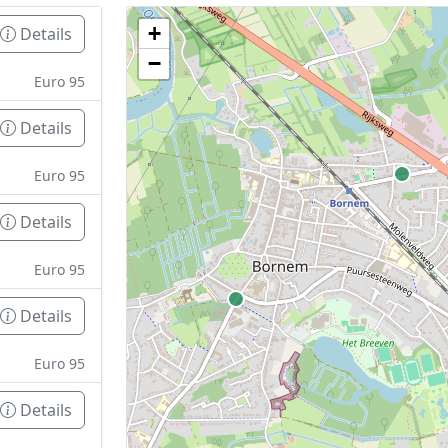
+
Details
Geen tankstations met locatiegegevens gevonden
−
De kaart kan niet worden weergegeven zonder GPS coördin
Euro 95
Details
Euro 95
Details
Euro 95
Details
Euro 95
Details