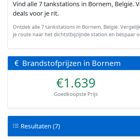
Vind alle 7 tankstations in Bornem, België. 
deals voor je rit.
Ontdek alle 7 tankstations in Bornem, België. Vergelijk
je route naar het dichtstbijzijnde station en bespaar
Brandstofprijzen in Bornem
€1.639
Goedkoopste Prijs
Resultaten (7)