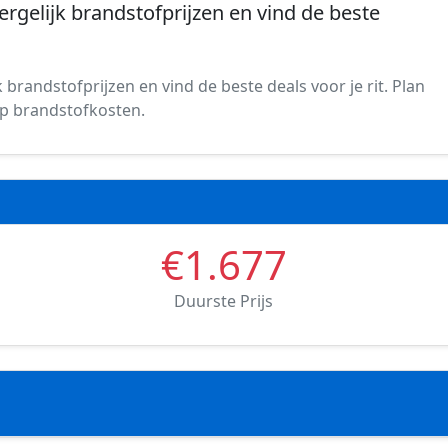
Vergelijk brandstofprijzen en vind de beste
 brandstofprijzen en vind de beste deals voor je rit. Plan
 op brandstofkosten.
€1.677
Duurste Prijs