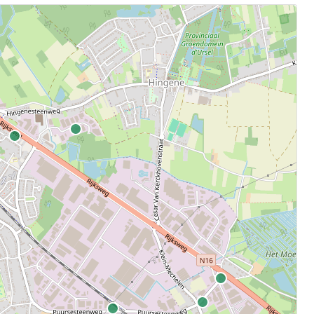
.
aten.