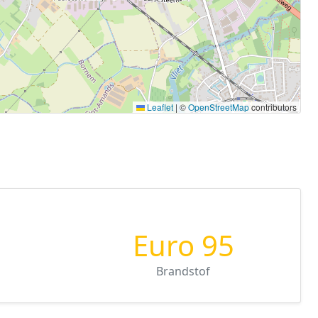
Leaflet
|
©
OpenStreetMap
contributors
Euro 95
Brandstof