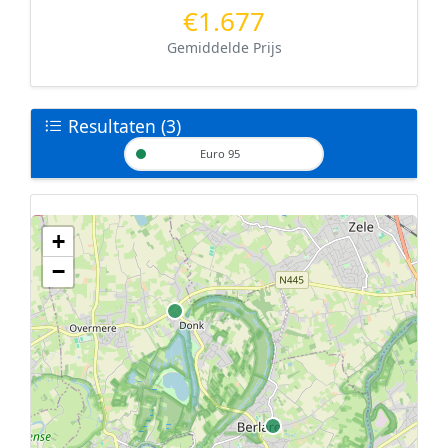
€1.677
Gemiddelde Prijs
Resultaten (3)
Euro 95
+
Geen tankstations met locatiegegevens gevonden.
−
De kaart kan niet worden weergegeven zonder GPS coördinaten.