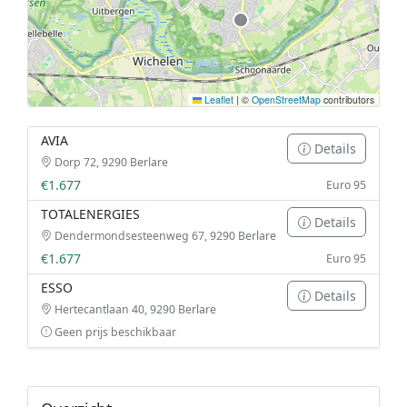
Leaflet
|
©
OpenStreetMap
contributors
AVIA
Details
Dorp 72, 9290 Berlare
€1.677
Euro 95
TOTALENERGIES
Details
Dendermondsesteenweg 67, 9290 Berlare
€1.677
Euro 95
ESSO
Details
Hertecantlaan 40, 9290 Berlare
Geen prijs beschikbaar