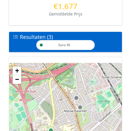
€1.677
Gemiddelde Prijs
Resultaten (3)
Euro 95
+
Geen tankstations met locatiegegevens gevonden.
−
De kaart kan niet worden weergegeven zonder GPS coördinaten.