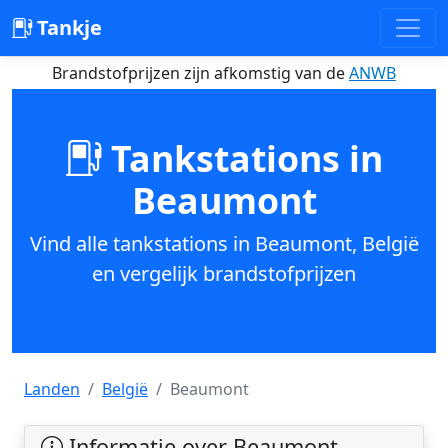
Tankje
Brandstofprijzen zijn afkomstig van de
ANWB
Tankstations in
Beaumont
Vind alle tankstations in Beaumont, België
en vergelijk brandstofprijzen
Landen
België
Beaumont
Informatie over Beaumont,