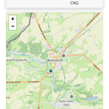
CNG
+
Geen tankstations met locatiegegevens gevonden.
−
De kaart kan niet worden weergegeven zonder GPS coördinaten.