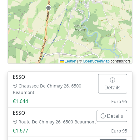
Leaflet
|
©
OpenStreetMap
contributors
ESSO
Chaussée De Chimay 26, 6500
Details
Beaumont
€1.644
Euro 95
ESSO
Details
Route De Chimay 26, 6500 Beaumont
€1.677
Euro 95