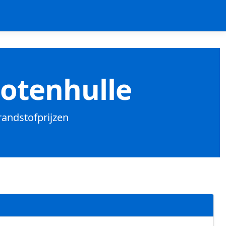
Lotenhulle
brandstofprijzen