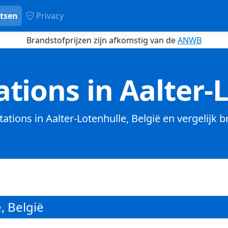
tsen
Privacy
Brandstofprijzen zijn afkomstig van de
ANWB
tions in Aalter-
tations in Aalter-Lotenhulle, België en vergelijk 
, België