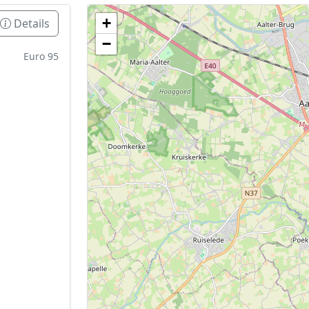
+
Details
Geen tankstations met locatiegegevens gevonden
−
De kaart kan niet worden weergegeven zonder GPS coördin
Euro 95