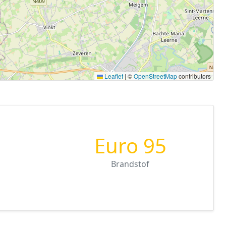
Leaflet
|
©
OpenStreetMap
contributors
Euro 95
Brandstof