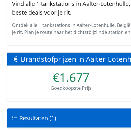
Vind alle 1 tankstations in Aalter-Lotenhulle,
beste deals voor je rit.
Ontdek alle 1 tankstations in Aalter-Lotenhulle, Belgi
je rit. Plan je route naar het dichtstbijzijnde station
Brandstofprijzen in Aalter-Lotenh
€1.677
Goedkoopste Prijs
Resultaten (1)