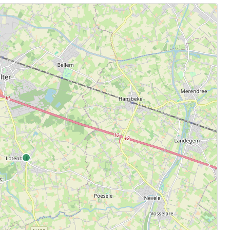
.
aten.