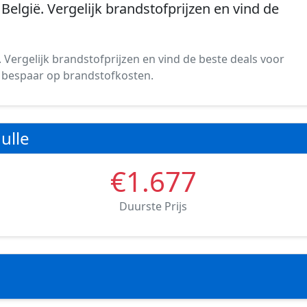
 België. Vergelijk brandstofprijzen en vind de
ë. Vergelijk brandstofprijzen en vind de beste deals voor
 en bespaar op brandstofkosten.
ulle
€1.677
Duurste Prijs