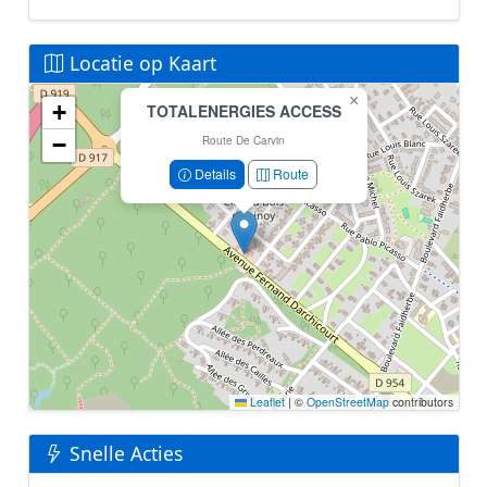
Locatie op Kaart
×
+
TOTALENERGIES ACCESS
Geen locatiegegevens beschikbaar voor dit station.
−
Dit station heeft geen GPS coördinaten in de database.
Route De Carvin
Details
Route
Leaflet
|
©
OpenStreetMap
contributors
Snelle Acties