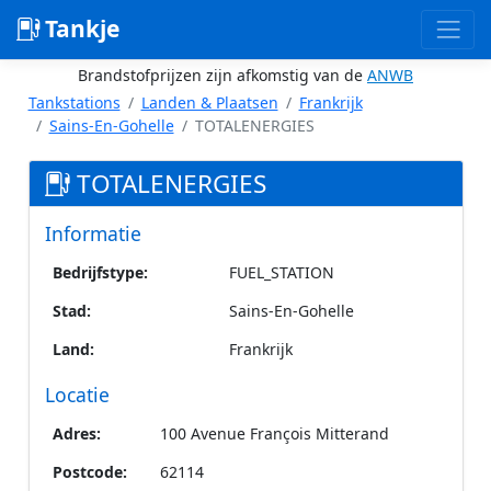
Tankje
Brandstofprijzen zijn afkomstig van de
ANWB
Tankstations
Landen & Plaatsen
Frankrijk
Sains-En-Gohelle
TOTALENERGIES
TOTALENERGIES
Informatie
Bedrijfstype:
FUEL_STATION
Stad:
Sains-En-Gohelle
Land:
Frankrijk
Locatie
Adres:
100 Avenue François Mitterand
Postcode:
62114