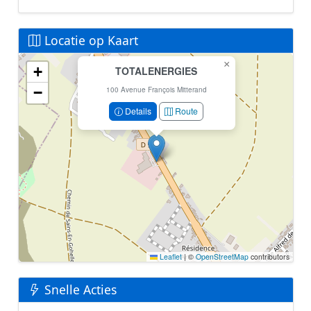
Locatie op Kaart
×
+
TOTALENERGIES
Geen locatiegegevens beschikbaar voor dit station.
−
Dit station heeft geen GPS coördinaten in de database.
100 Avenue François Mitterand
Details
Route
Leaflet
|
©
OpenStreetMap
contributors
Snelle Acties