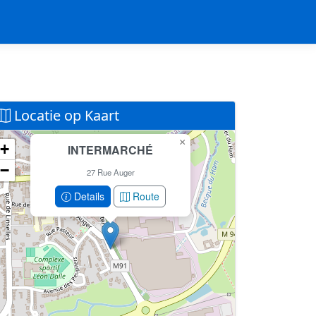
Locatie op Kaart
×
+
INTERMARCHÉ
Geen locatiegegevens beschikbaar voor dit
−
station.
27 Rue Auger
Dit station heeft geen GPS coördinaten in de database.
Details
Route