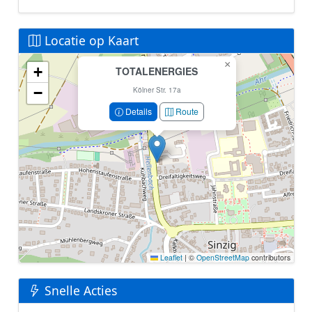
Locatie op Kaart
×
+
TOTALENERGIES
Geen locatiegegevens beschikbaar voor dit station.
−
Dit station heeft geen GPS coördinaten in de database.
Kölner Str. 17a
Details
Route
Leaflet
|
©
OpenStreetMap
contributors
Snelle Acties