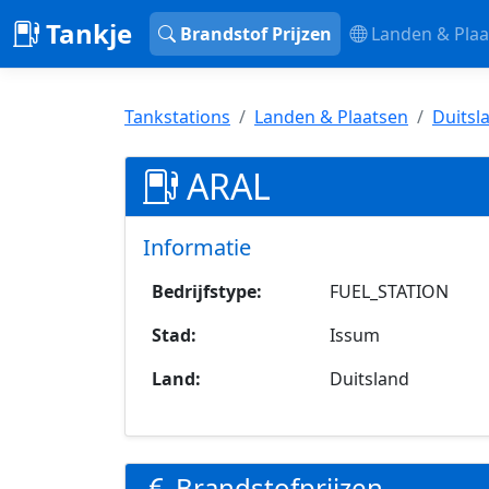
Tankje
Brandstof Prijzen
Landen & Plaa
Tankstations
Landen & Plaatsen
Duitsl
ARAL
Informatie
Bedrijfstype:
FUEL_STATION
Stad:
Issum
Land:
Duitsland
Brandstofprijzen