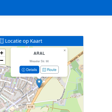
Locatie op Kaart
×
+
ARAL
Geen locatiegegevens beschikbaar voor dit
−
station.
Weseler Str. 90
Dit station heeft geen GPS coördinaten in de database.
Details
Route