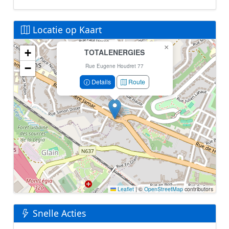
Locatie op Kaart
×
+
TOTALENERGIES
Geen locatiegegevens beschikbaar voor dit station.
−
Dit station heeft geen GPS coördinaten in de database.
Rue Eugene Houdret 77
Details
Route
Leaflet
|
©
OpenStreetMap
contributors
Snelle Acties