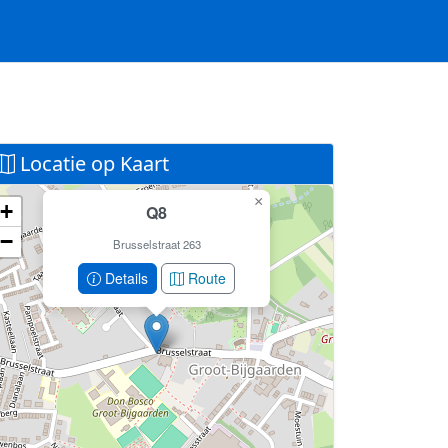
Locatie op Kaart
×
+
Q8
Geen locatiegegevens beschikbaar voor dit
−
station.
Brusselstraat 263
Dit station heeft geen GPS coördinaten in de database.
Details
Route