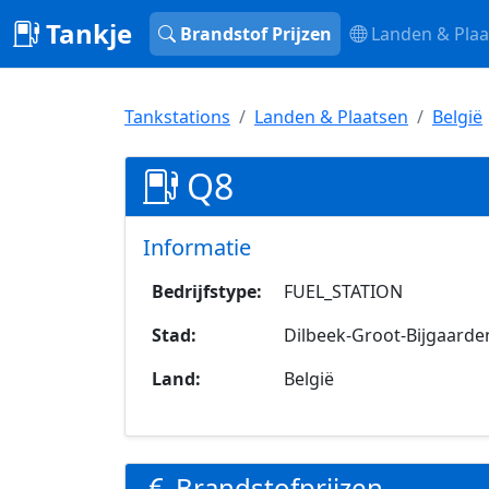
Tankje
Brandstof Prijzen
Landen & Plaa
Tankstations
Landen & Plaatsen
België
Q8
Informatie
Bedrijfstype:
FUEL_STATION
Stad:
Dilbeek-Groot-Bijgaarde
Land:
België
Brandstofprijzen