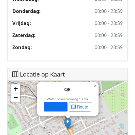
Donderdag:
00:00 - 23:59
Vrijdag:
00:00 - 23:59
Zaterdag:
00:00 - 23:59
Zondag:
00:00 - 23:59
Locatie op Kaart
×
+
Q8
Geen locatiegegevens beschikbaar voor dit station.
−
Waterloosesteenweg 1389a
Dit station heeft geen GPS coördinaten in de database.
Details
Route