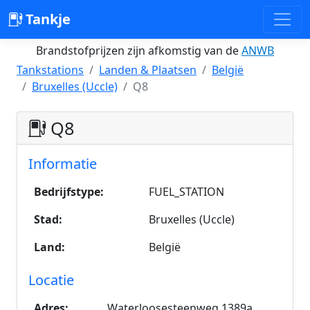
Tankje
Brandstofprijzen zijn afkomstig van de
ANWB
Tankstations
Landen & Plaatsen
België
Bruxelles (Uccle)
Q8
Q8
Informatie
Bedrijfstype:
FUEL_STATION
Stad:
Bruxelles (Uccle)
Land:
België
Locatie
Adres:
Waterloosesteenweg 1389a