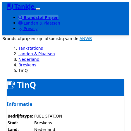
Tankje
Brandstof Prijzen
Landen & Plaatsen
Privacy
Brandstofprijzen zijn afkomstig van de
ANWB
Tankstations
Landen & Plaatsen
Nederland
Breskens
TinQ
TinQ
Informatie
Bedrijfstype:
FUEL_STATION
Stad:
Breskens
Land:
Nederland