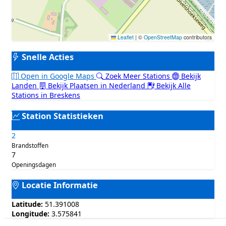
Leaflet
|
©
OpenStreetMap
contributors
Snelle Acties
Open in Google Maps
Zoek Meer Stations
Bekijk
Landen
Bekijk Plaatsen in Nederland
Bekijk Alle
Stations in Breskens
Station Statistieken
2
Brandstoffen
7
Openingsdagen
Locatie Informatie
Latitude:
51.391008
Longitude:
3.575841