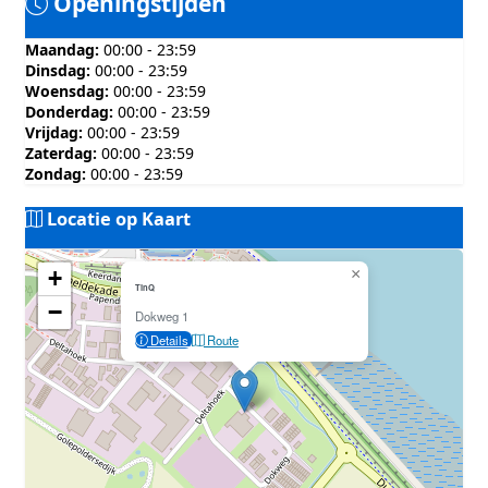
Openingstijden
Maandag:
00:00 - 23:59
Dinsdag:
00:00 - 23:59
Woensdag:
00:00 - 23:59
Donderdag:
00:00 - 23:59
Vrijdag:
00:00 - 23:59
Zaterdag:
00:00 - 23:59
Zondag:
00:00 - 23:59
Locatie op Kaart
Geen locatiegegevens beschikbaar voor dit station.
+
×
Dit station heeft geen GPS coördinaten in de database.
TinQ
−
Dokweg 1
Details
Route