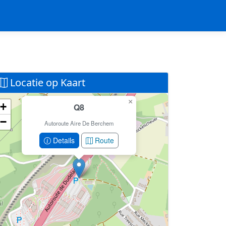
Locatie op Kaart
×
+
Q8
Geen locatiegegevens beschikbaar voor dit
−
station.
Autoroute Aire De Berchem
Dit station heeft geen GPS coördinaten in de database.
Details
Route