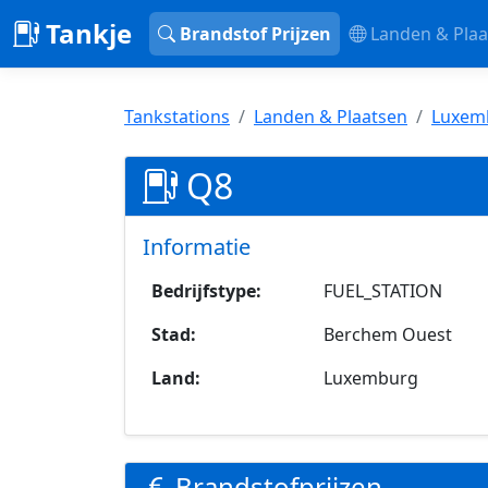
Tankje
Brandstof Prijzen
Landen & Plaa
Tankstations
Landen & Plaatsen
Luxem
Q8
Informatie
Bedrijfstype:
FUEL_STATION
Stad:
Berchem Ouest
Land:
Luxemburg
Brandstofprijzen